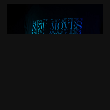
NEW MOVES | NEUES TANZANGEBOT IN
GEORGSMARIENHÜTTE
Oktober 1, 2023
Oktober 2023: Zeit für Wünsche / Träume /
Freude ! Zeit für NEW MOVES ! Endlich ist es
soweit – Ich starte mit einem neuen
weiterlesen +