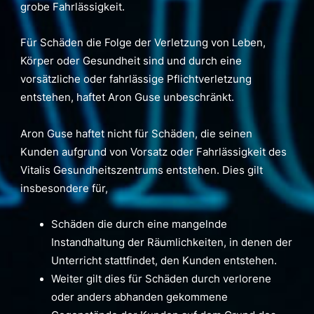
grobe Fahrlässigkeit.
Für Schäden die Folge der Verletzung von Leben,
Körper oder Gesundheit sind und durch eine
vorsätzliche oder fahrlässige Pflichtverletzung
entstehen, haftet Aron Guse unbeschränkt.
Aron Guse haftet nicht für Schäden, die seinen
Kunden aufgrund von Vorsatz oder Fahrlässigkeit des
Vitalis Gesundheitszentrums entstehen. Dies gilt
insbesondere für,
Schäden die durch eine mangelnde
Instandhaltung der Räumlichkeiten, in denen der
Unterricht stattfindet, den Kunden entstehen.
Weiter gilt dies für Schäden durch verlorene
oder anders abhanden gekommene