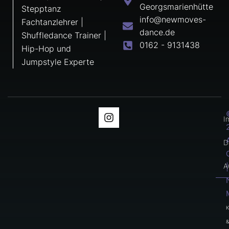
Georgsmarienhütte
Stepptanz
info@newmoves-
Fachtanzlehrer |
dance.de
Shuffledance Trainer |
0162 - 9131438
Hip-Hop und
Jumpstyle Experte
I
I
n
s
t
D
a
g
A
|
r
a
m