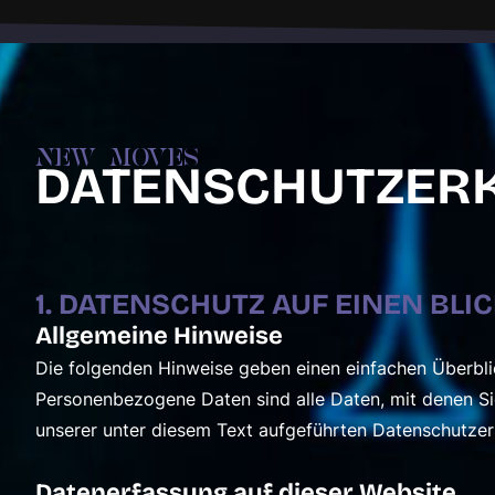
NEW MOVES
DATENSCHUTZER
1. DATENSCHUTZ AUF EINEN BLI
Allgemeine Hinweise
Die folgenden Hinweise geben einen einfachen Überbli
Personenbezogene Daten sind alle Daten, mit denen Si
unserer unter diesem Text aufgeführten Datenschutzer
Datenerfassung auf dieser Website